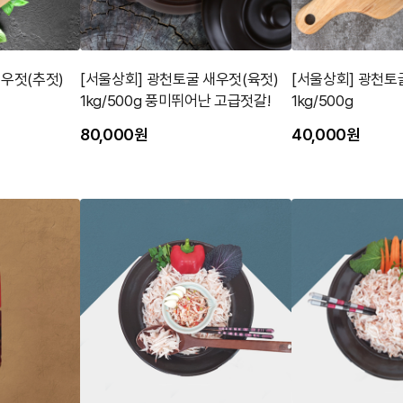
우젓(추젓)
[서울상회] 광천토굴 새우젓(육젓)
[서울상회] 광천토
1kg/500g 풍미뛰어난 고급젓갈!
1kg/500g
80,000원
40,000원