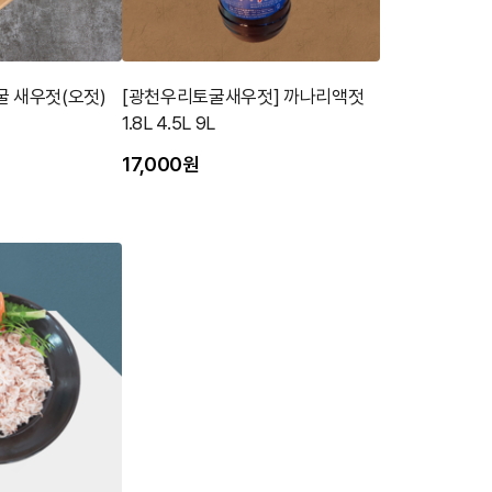
굴 새우젓(오젓)
[광천우리토굴새우젓] 까나리액젓
1.8L 4.5L 9L
17,000원