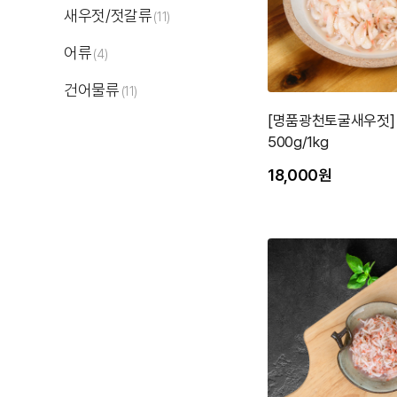
새우젓/젓갈류
(11)
어류
(4)
건어물류
(11)
[명품광천토굴새우젓]
500g/1kg
18,000원