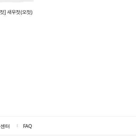
] 새우젓(오젓)
객센터
FAQ