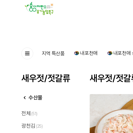
내포천애
내포천애 
지역 특산품
새우젓/젓갈류
새우젓/젓갈
수산물
전체
(51)
광천김
(25)