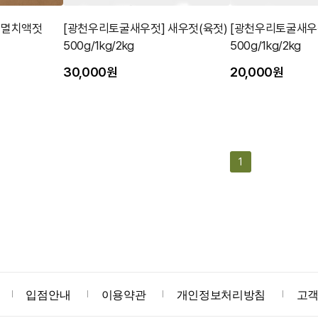
 멸치액젓
[광천우리토굴새우젓] 새우젓(육젓)
[광천우리토굴새우젓
500g/1kg/2kg
500g/1kg/2kg
30,000원
20,000원
1
입점안내
이용약관
개인정보처리방침
고