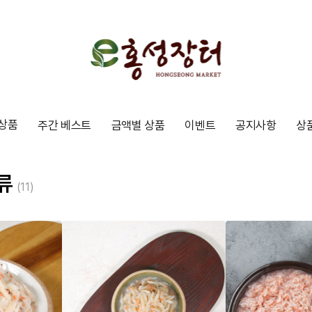
상품
주간 베스트
금액별 상품
이벤트
공지사항
상
류
(11)