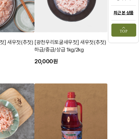
최근 본 상품
TOP
] 새우젓(추젓)
[광천우리토굴새우젓] 새우젓(추젓)
하급/중급/상급 1kg/2kg
20,000원