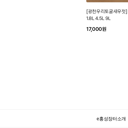
[광천우리토굴새우젓]
1.8L 4.5L 9L
17,000원
e홍성장터소개