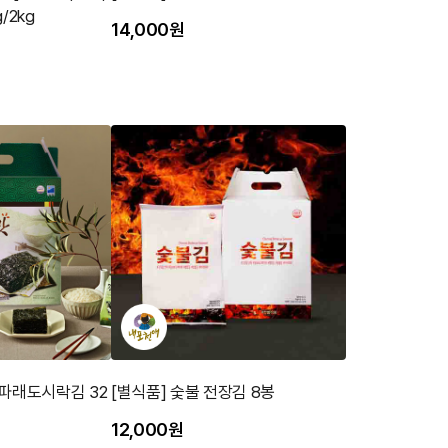
/2kg
14,000원
 파래도시락김 32
[별식품] 숯불 전장김 8봉
12,000원