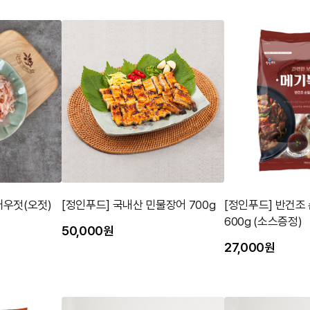
새우젓(오젓)
[정인푸드] 국내산 민물장어 700g
[정인푸드] 반건조
600g (소스증정)
50,000원
27,000원