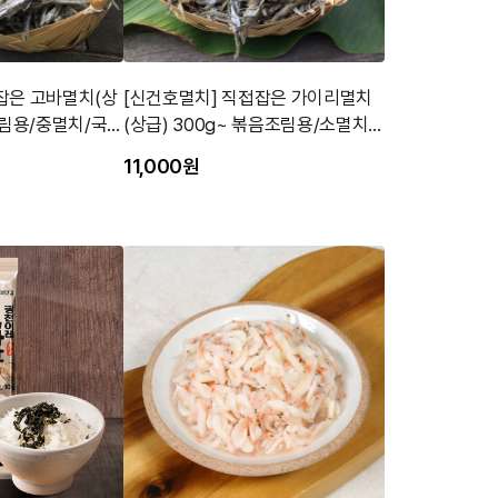
잡은 고바멸치(상
[신건호멸치] 직접잡은 가이리멸치
조림용/중멸치/국내
(상급) 300g~ 볶음조림용/소멸치/
국내산
11,000원