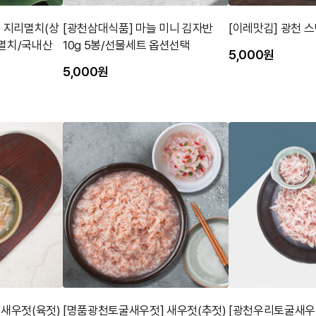
 지리멸치(상
[광천삼대식품] 마늘 미니 김자반
[이레맛김] 광천 스
세멸치/국내산
10g 5봉/선물세트 옵션선택
5,000원
5,000원
 새우젓(육젓)
[명품광천토굴새우젓] 새우젓(추젓)
[광천우리토굴새우젓