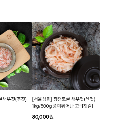
굴새우젓(추젓)
[서울상회] 광천토굴 새우젓(육젓)
1kg/500g 풍미뛰어난 고급젓갈!
80,000원