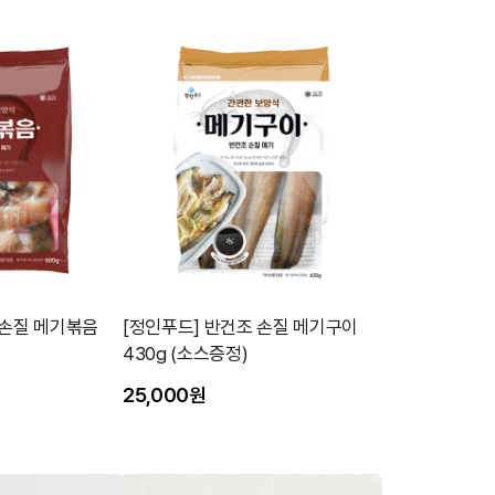
 손질 메기볶음
[정인푸드] 반건조 손질 메기구이
430g (소스증정)
25,000원