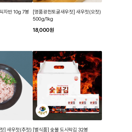
틱자반 10g 7봉
[명품광천토굴새우젓] 새우젓(오젓)
500g/1kg
18,000원
] 새우젓(추젓)
[별식품] 숯불 도시락김 32봉