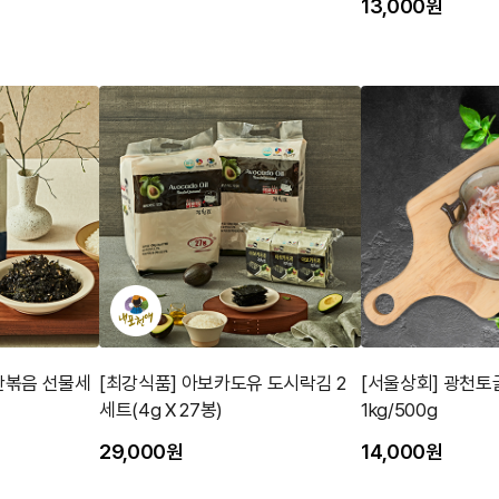
13,000원
반볶음 선물세
[최강식품] 아보카도유 도시락김 2
[서울상회] 광천토
세트(4g X 27봉)
1kg/500g
29,000원
14,000원