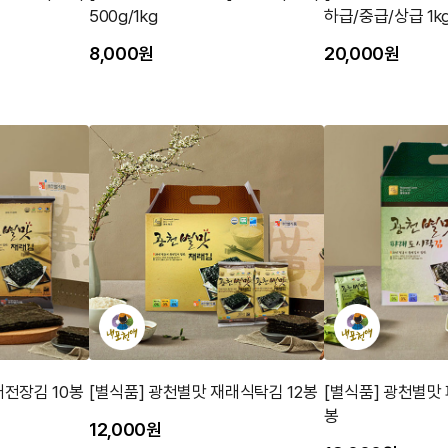
500g/1kg
하급/중급/상급 1kg
8,000원
20,000원
래전장김 10봉
[별식품] 광천별맛 재래식탁김 12봉
[별식품] 광천별맛
봉
12,000원