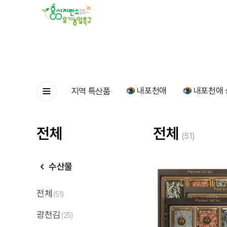
내포천애
내포천애 
지역 특산품
전체
전체
(51)
수산물
전체
(51)
광천김
(25)