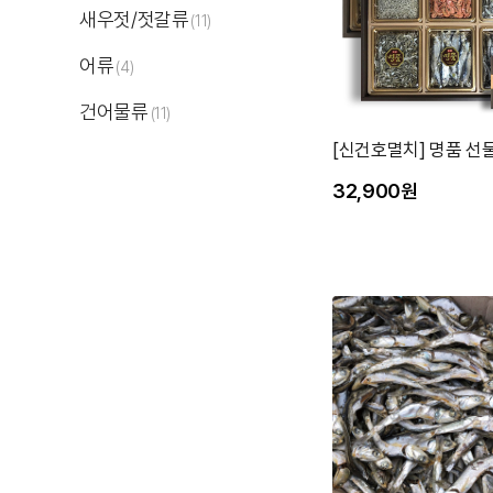
새우젓/젓갈류
(11)
어류
(4)
건어물류
(11)
[신건호멸치] 명품 선
32,900원