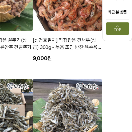
최근 본 상품
TOP
잡은 꼴뚜기(상
[신건호멸치] 직접잡은 건새우(상
g~ 반찬 마른안주 건꼴뚜기
급) 300g~ 볶음 조림 반찬 육수용
새우
9,000원