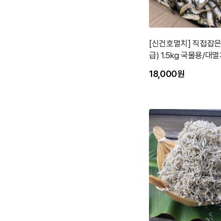
[신건호멸치] 직접잡은
급) 1.5kg 국물용/대
18,000원