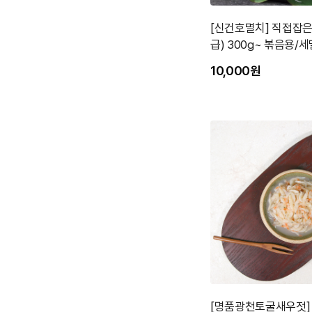
[신건호멸치] 직접잡은
급) 300g~ 볶음용/
10,000원
[명품광천토굴새우젓]