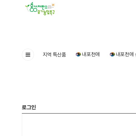
내포천애
내포천애 
지역 특산품
로그인