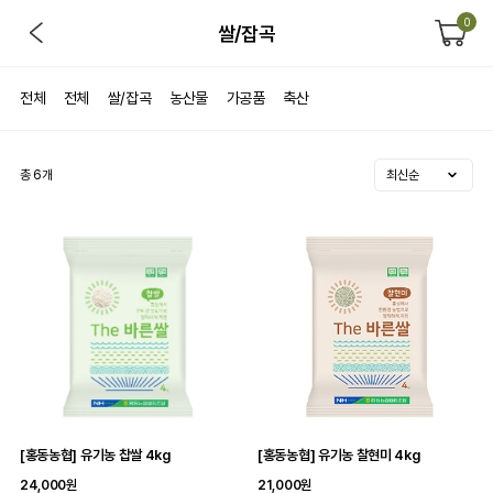
0
쌀/잡곡
전체
전체
쌀/잡곡
농산물
가공품
축산
총
6
개
[홍동농협] 유기농 찹쌀 4kg
[홍동농협] 유기농 찰현미 4kg
24,000원
21,000원