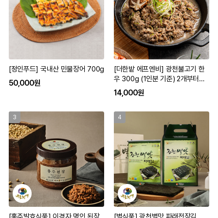
[정인푸드] 국내산 민물장어 700g
[더한밭 에프엔비] 광천불고기 한
우 300g (1인분 기준) 2개부터구
50,000원
입가능
14,000원
3
4
[홍주발효식품] 이경자 명인 된장
[별식품] 광천별맛 파래전장김