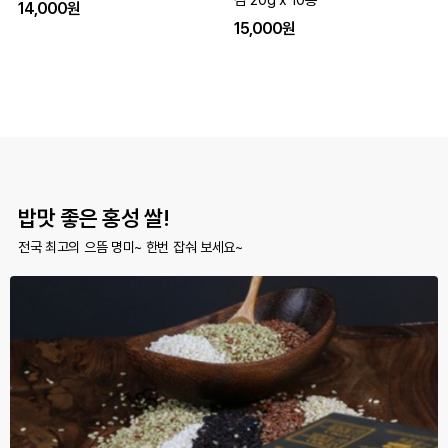
김 20g x 10봉
14,000원
15,000원
밥맛 좋은 홍성 쌀!
전국 최고의 으뜸 명미~ 한번 잡숴 보세요~