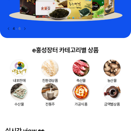
5
6
e홍성장터 카테고리별 상품
내포천애
친환경상품
축산물
농산물
수산물
전통주
가공식품
금액별상품
실시간 view 👀