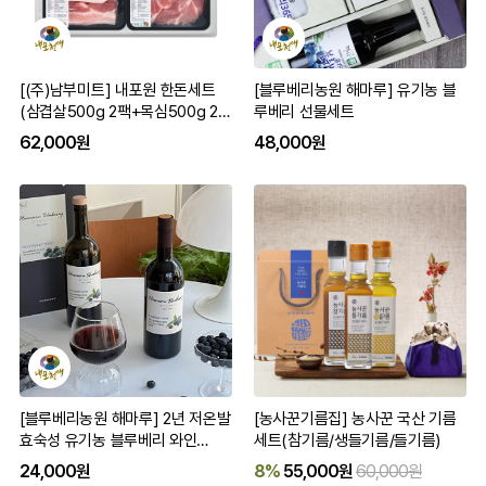
[(주)남부미트] 내포원 한돈세트
[블루베리농원 해마루] 유기농 블
(삼겹살500g 2팩+목심500g 2
루베리 선물세트
팩) 구이용
62,000원
48,000원
[블루베리농원 해마루] 2년 저온발
[농사꾼기름집] 농사꾼 국산 기름
효숙성 유기농 블루베리 와인
세트(참기름/생들기름/들기름)
500ml/750ml 단품/세트
24,000원
8%
55,000원
60,000원