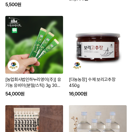
5,500원
[농업회사법인하누리영이(주)] 유
[다농농장] 수제 보리고추장
기농 유비아(분말/스틱) 3g 30봉
450g
유기가공인증
54,000원
16,000원