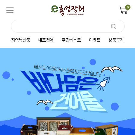
0
지역특산품
내포천애
주간베스트
이벤트
상품후기