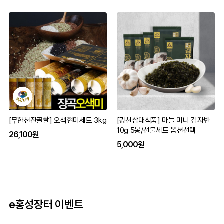
[무한천진골쌀] 오색현미세트 3kg
[광천삼대식품] 마늘 미니 김자반
10g 5봉/선물세트 옵션선택
26,100원
5,000원
e홍성장터 이벤트