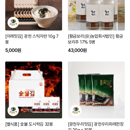
[이레맛김] 광천 스틱자반 10g 7
[황금보리(유)농업회사법인] 황금
봉
보리주 17% 5병
5,000원
43,000원
[별식품] 숯불 도시락김 32봉
[광천우리맛김] 광천우리파래전장