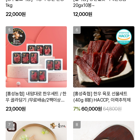
1kg
20gx10봉~
22,000원
12,000원
5
6
[홍성농협] 내맘대로 한우세트 / 한
[홍성축협] 한우 육포 선물세트
우 골라담기 /무료배송/2팩이상구
(40g 8봉) HACCP, 이력추적제
입가능
23,000원
7%
60,000원
64,800원
7
8