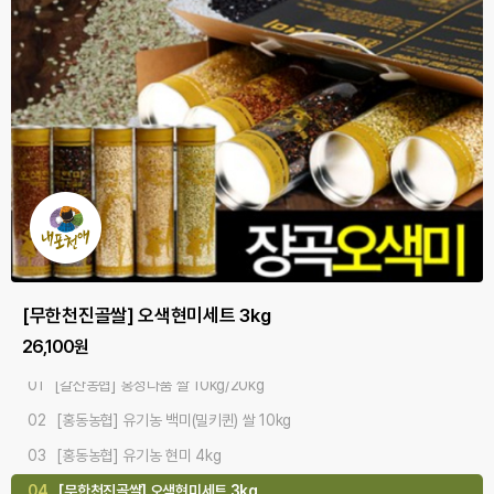
#오감만족 #기분좋은식감 #다품쌀
#산지직배송 #품질좋은쌀 #사랑쌀
#깨끗한물 #기름진땅 #맛있는쌀
[홍동농협] 유기농 백미(밀키퀸) 쌀 10kg
[홍동농협] 유기농 현미 4kg
[무한천진골쌀] 오색현미세트 3kg
[홍동농협] 유기농 찹쌀 4kg
[홍동농협] 유기농 백미 쌀 5kgx2개/10kg
[갈산농협] 홍성다품 쌀 10kg/20kg
[홍성농협] 홍주천년 사랑쌀 10kg/20kg
[갈산농협]내포천애 쌀 10kg/20kg
75,000원
19,000원
26,100원
24,000원
50,000원
39,000원
42,000원
37,000원
02
[홍동농협] 유기농 백미(밀키퀸) 쌀 10kg
03
[홍동농협] 유기농 현미 4kg
04
[무한천진골쌀] 오색현미세트 3kg
05
[홍성농협] 홍주천년 사랑쌀 10kg/20kg