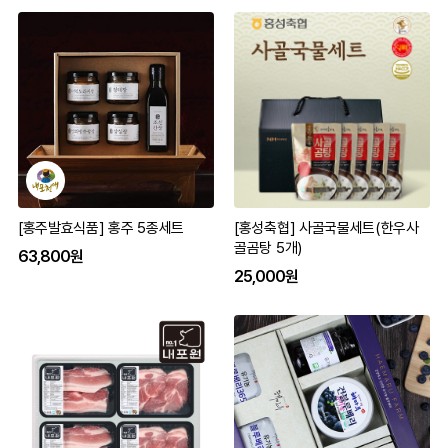
[홍주발효식품] 홍주 5종세트
[홍성축협] 사골국물세트(한우사
골곰탕 5개)
63,800원
25,000원