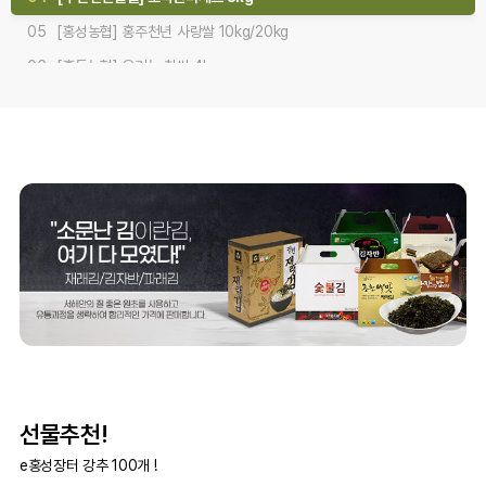
06
[홍동농협] 유기농 찹쌀 4kg
07
[홍동농협] 유기농 백미 쌀 5kgx2개/10kg
08
[갈산농협]내포천애 쌀 10kg/20kg
01
[갈산농협] 홍성다품 쌀 10kg/20kg
선물추천!
e홍성장터 강추 100개 !