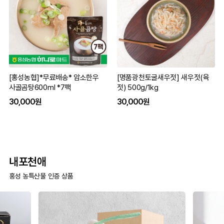
[홍성농협]*무료배송* 암소한우
[명품광천토굴새우젓] 새우젓(육
사골곰탕600ml *7팩
젓) 500g/1kg
30,000원
30,000원
내포천애
홍성 농특산물 인증 상품