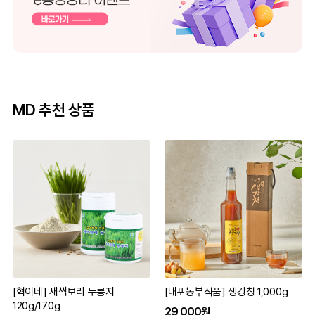
MD 추천 상품
[혁이네] 새싹보리 누룽지
[내포농부식품] 생강청 1,000g
120g/170g
29,000원