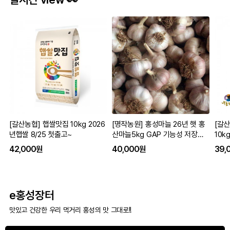
[갈산농협] 햅쌀맛집 10kg 2026
[명작농원] 홍성마늘 26년 햇 홍
[갈
년햅쌀 8/25 첫출고~
산마늘5kg GAP 기능성 저장용
10k
통마늘 흑마늘용
42,000원
40,000원
39,
e홍성장터
맛있고 건강한 우리 먹거리 홍성의 맛 그대로!!