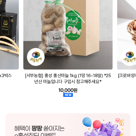
8알) *25
[크로바양계식품] 자연방사 클로렐란(무항생제유정
[양가
세요*
란) 20구 난각번호1번
13,900원