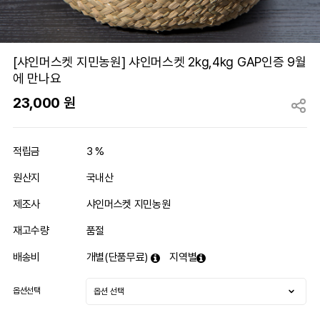
[샤인머스켓 지민농원] 샤인머스켓 2kg,4kg GAP인증 9월
에 만나요
23,000
원
적립금
3 %
원산지
국내산
제조사
샤인머스켓 지민농원
재고수량
품절
배송비
개별(단품무료)
지역별
옵션선택