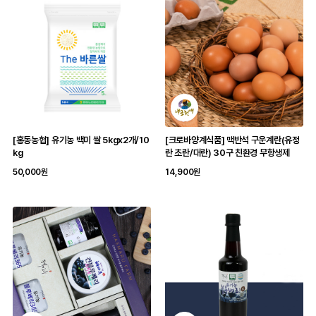
[홍동농협] 유기농 백미 쌀 5kgx2개/10
[크로바양계식품] 맥반석 구운계란(유정
kg
란 초란/대란) 30구 친환경 무항생제
50,000원
14,900원