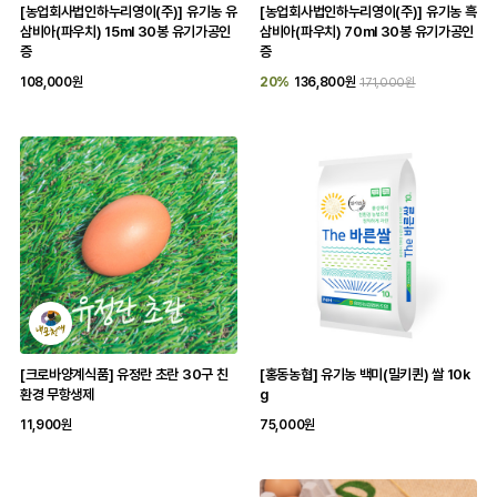
[농업회사법인하누리영이(주)] 유기농 유
[농업회사법인하누리영이(주)] 유기농 흑
삼비아(파우치) 15ml 30봉 유기가공인
삼비아(파우치) 70ml 30봉 유기가공인
증
증
108,000원
20%
136,800원
171,000원
[크로바양계식품] 유정란 초란 30구 친
[홍동농협] 유기농 백미(밀키퀸) 쌀 10k
환경 무항생제
g
11,900원
75,000원