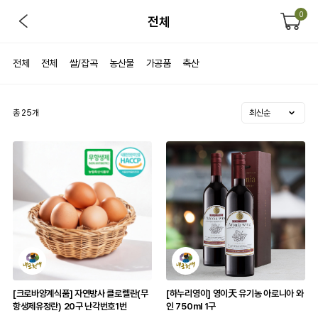
0
전체
전체
전체
쌀/잡곡
농산물
가공품
축산
총
25
개
[크로바양계식품] 자연방사 클로렐란(무
[하누리영이] 영이天 유기농 아로니아 와
항생제유정란) 20구 난각번호1번
인 750ml 1구