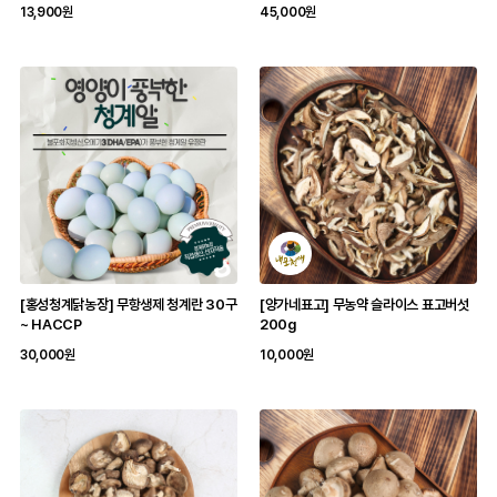
13,900원
45,000원
[홍성청계닭농장] 무항생제 청계란 30구
[양가네표고] 무농약 슬라이스 표고버섯
~ HACCP
200g
30,000원
10,000원