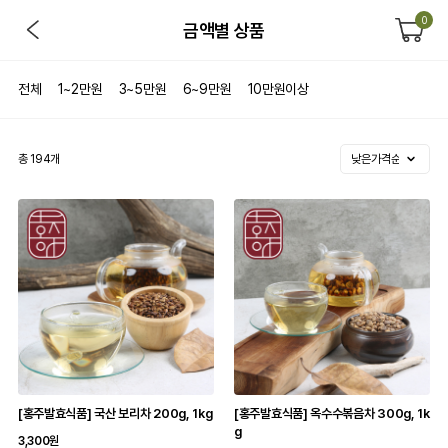
0
금액별 상품
전체
1~2만원
3~5만원
6~9만원
10만원이상
총
194
개
[홍주발효식품] 국산 보리차 200g, 1kg
[홍주발효식품] 옥수수볶음차 300g, 1k
g
3,300원