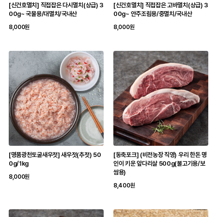
[신건호멸치] 직접잡은 다시멸치(상급) 3
[신건호멸치] 직접잡은 고바멸치(상급) 3
00g~ 국물용/대멸치/국내산
00g~ 안주조림용/중멸치/국내산
8,000원
8,000원
[명품광천토굴새우젓] 새우젓(추젓) 50
[동축포크] (비전농장 직영) 우리 한돈 명
0g/1kg
인이 키운 앞다리살 500g(불고기용/보
쌈용)
8,000원
8,400원