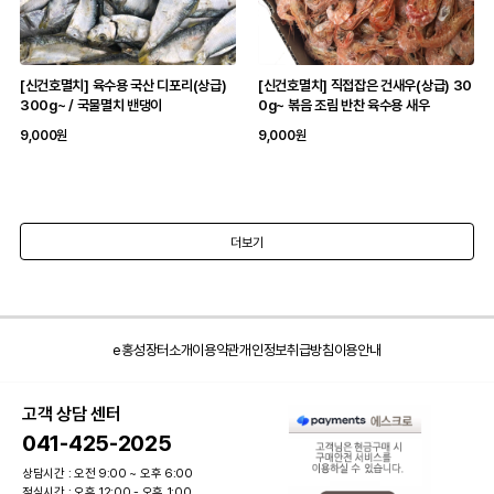
[신건호멸치] 육수용 국산 디포리(상급)
[신건호멸치] 직접잡은 건새우(상급) 30
300g~ / 국물멸치 밴댕이
0g~ 볶음 조림 반찬 육수용 새우
9,000원
9,000원
더보기
e홍성장터소개
이용약관
개인정보취급방침
이용안내
고객 상담 센터
041-425-2025
상담시간 : 오전 9:00 ~ 오후 6:00
점심시간 : 오후 12:00 - 오후 1:00