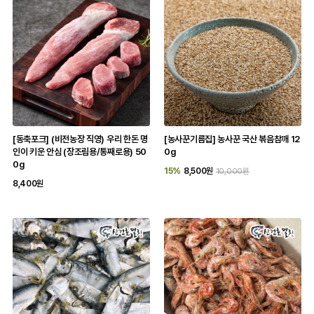
[동축포크] (비전농장 직영) 우리 한돈 명
[농사꾼기름집] 농사꾼 국산 볶음참깨 12
인이 키운 안심 (장조림용/통째로용) 50
0g
0g
15%
8,500원
10,000원
8,400원