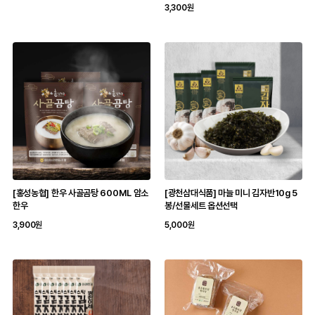
3,300원
[홍성농협] 한우 사골곰탕 600ML 암소
[광천삼대식품] 마늘 미니 김자반10g 5
한우
봉/선물세트 옵션선택
3,900원
5,000원