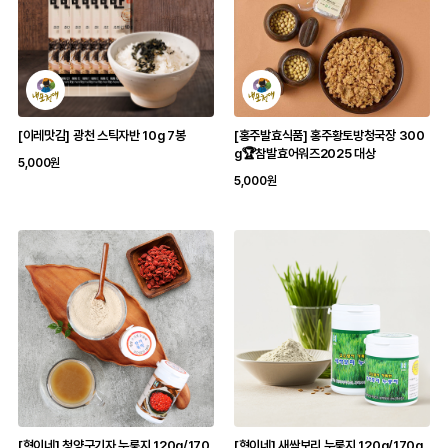
[이레맛김] 광천 스틱자반 10g 7봉
[홍주발효식품] 홍주황토방청국장 300
g🏆참발효어워즈2025 대상
5,000원
5,000원
[혁이네] 청양구기자 누룽지 120g/170
[혁이네] 새싹보리 누룽지 120g/170g