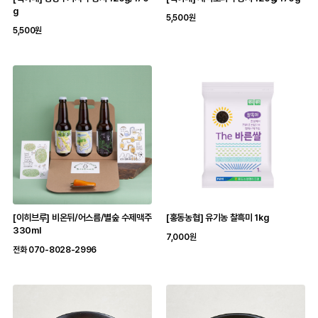
g
5,500원
5,500원
[이히브루] 비온뒤/어스름/별숲 수제맥주
[홍동농협] 유기농 찰흑미 1kg
330ml
7,000원
전화 070-8028-2996