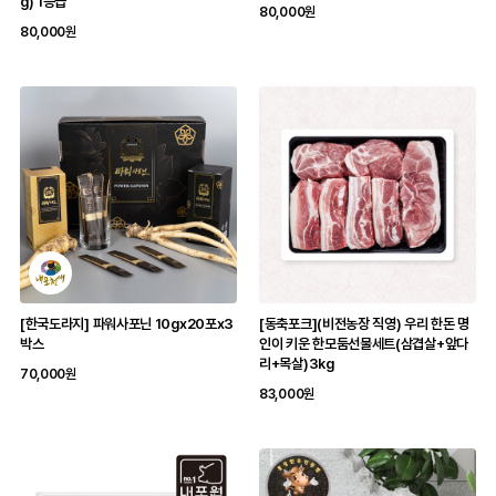
g) 1등급
80,000원
80,000원
[한국도라지] 파워사포닌 10gx20포x3
[동축포크](비전농장 직영) 우리 한돈 명
박스
인이 키운 한모둠선물세트(삼겹살+앞다
리+목살)3kg
70,000원
83,000원