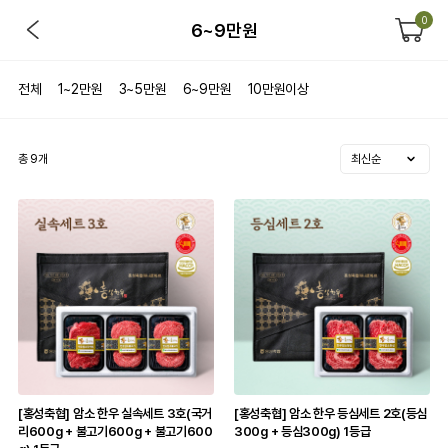
0
6~9만원
전체
1~2만원
3~5만원
6~9만원
10만원이상
총
9
개
[홍성축협] 암소 한우 실속세트 3호(국거
[홍성축협] 암소 한우 등심세트 2호(등심
리600g + 불고기600g + 불고기600
300g + 등심300g) 1등급