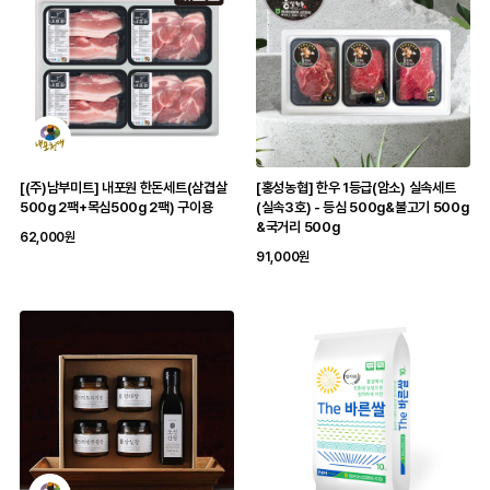
[(주)남부미트] 내포원 한돈세트(삼겹살
[홍성농협] 한우 1등급(암소) 실속세트
500g 2팩+목심500g 2팩) 구이용
(실속3호) - 등심 500g&불고기 500g
&국거리 500g
62,000원
91,000원