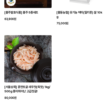
[홍주발효식품] 홍주 5종세트
[홍동농협] 유기농 백미(밀키퀸) 쌀 10k
g
63,800원
75,000원
[서울상회] 광천토굴 새우젓(육젓) 1kg/
500g 풍미뛰어난 고급젓갈!
80,000원