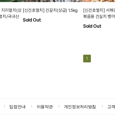
 지리멸치(상
[신건호멸치] 건갈치(상급) 1.5kg
[신건호멸치] 서해안
세멸치/국내산
볶음용 건실치 뱅어
Sold Out
Sold Out
1
입점안내
이용약관
개인정보처리방침
고