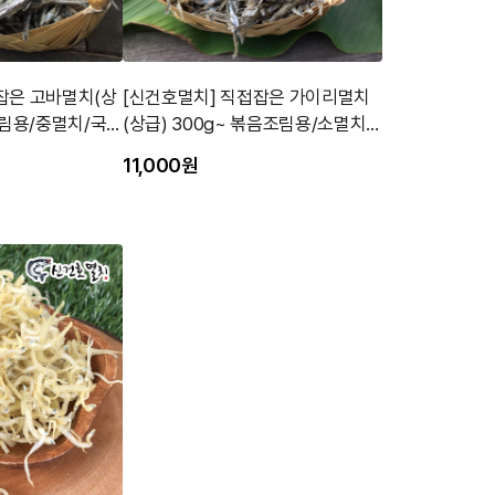
잡은 고바멸치(상
[신건호멸치] 직접잡은 가이리멸치
조림용/중멸치/국내
(상급) 300g~ 볶음조림용/소멸치/
국내산
11,000원