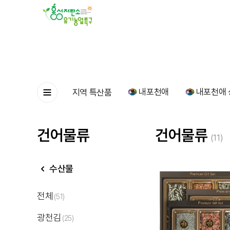
내포천애
내포천애 
지역 특산품
건어물류
건어물류
(11)
수산물
전체
(51)
광천김
(25)