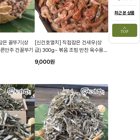
최근 본 상품
TOP
잡은 꼴뚜기(상
[신건호멸치] 직접잡은 건새우(상
g~ 반찬 마른안주 건꼴뚜기
급) 300g~ 볶음 조림 반찬 육수용
새우
9,000원