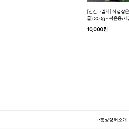
[신건호멸치] 직접잡은
급) 300g~ 볶음용/
10,000원
e홍성장터소개