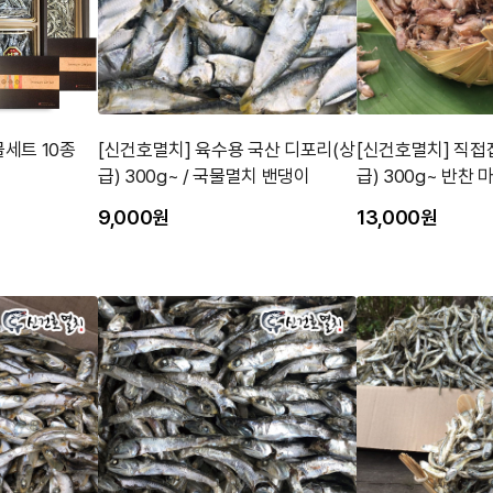
물세트 10종
[신건호멸치] 육수용 국산 디포리(상
[신건호멸치] 직접
급) 300g~ / 국물멸치 밴댕이
급) 300
9,000원
13,000원