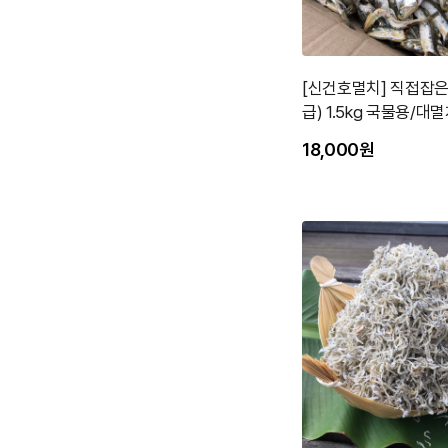
[신건호멸치] 직접잡은
급) 1.5kg 국물용/대
18,000원