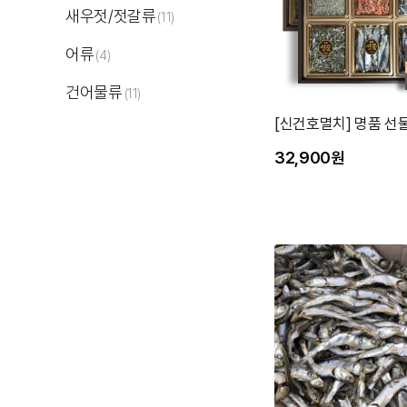
새우젓/젓갈류
(11)
어류
(4)
건어물류
(11)
[신건호멸치] 명품 선
32,900원