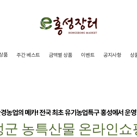
상품
주간 베스트
금액별 상품
이벤트
공지사항
상
경농업의 메카! 전국 최초 유기농업특구 홍성에서 운
성군 농특산물 온라인쇼