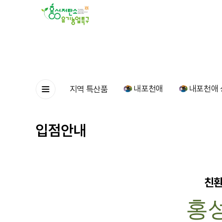
내포천애
내포천애 
지역 특산품
입점안내
친환
홍