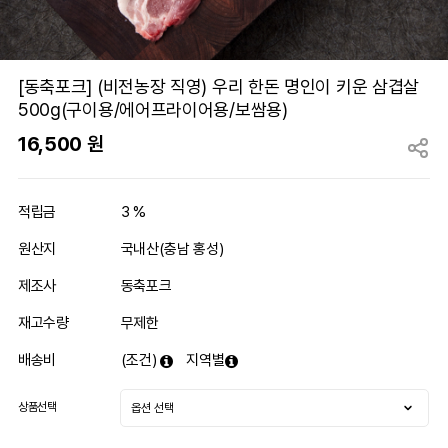
[동축포크] (비전농장 직영) 우리 한돈 명인이 키운 삼겹살
500g(구이용/에어프라이어용/보쌈용)
16,500
원
적립금
3 %
원산지
국내산(충남 홍성)
제조사
동축포크
재고수량
무제한
배송비
(조건)
지역별
상품선택