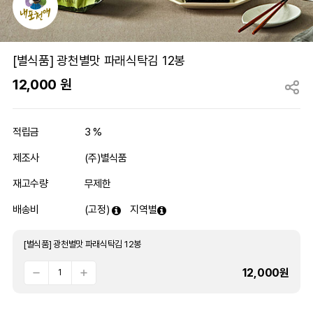
[별식품] 광천별맛 파래식탁김 12봉
12,000
원
적립금
3 %
제조사
(주)별식품
재고수량
무제한
배송비
(고정)
지역별
[별식품] 광천별맛 파래식탁김 12봉
12,000
원