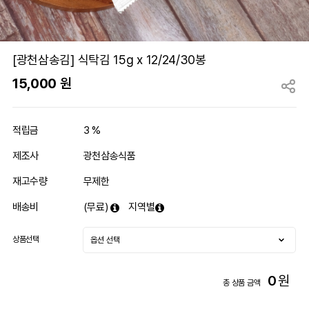
[광천삼송김] 식탁김 15g x 12/24/30봉
15,000
원
적립금
3 %
제조사
광천삼송식품
재고수량
무제한
배송비
(무료)
지역별
상품선택
0
원
총 상품 금액