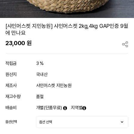
[샤인머스켓 지민농원] 샤인머스켓 2kg,4kg GAP인증 9월
에 만나요
23,000
원
적립금
3 %
원산지
국내산
제조사
샤인머스켓 지민농원
재고수량
품절
배송비
개별(단품무료)
지역별
옵션선택