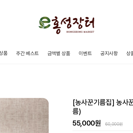
상품
주간 베스트
금액별 상품
이벤트
공지사항
상
[농사꾼기름집] 농사
름)
55,000
원
60,000원