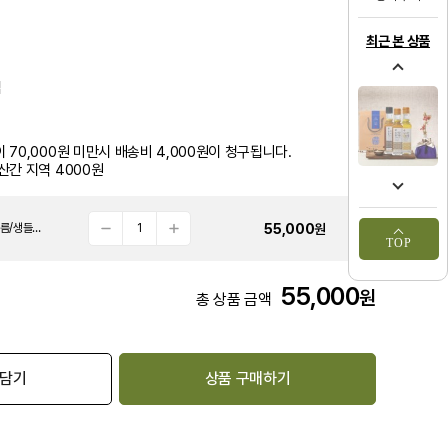
최근 본 상품
집
 70,000원 미만시 배송비 4,000원이 청구됩니다.
산간 지역 4000원
55,000
원
[농사꾼기름집] 농사꾼 국산 기름세트(참기름/생들기름/들기름)
TOP
55,000
원
총 상품 금액
 담기
상품 구매하기