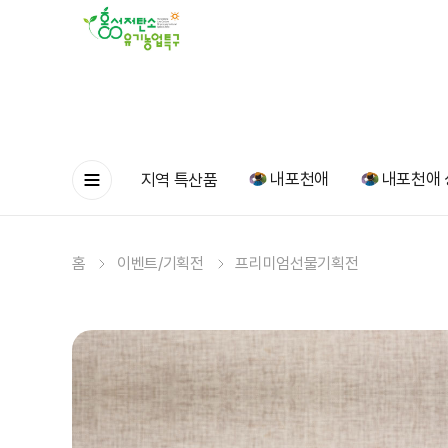
내포천애
내포천애 
지역 특산품
홈
이벤트/기획전
프리미엄선물기획전