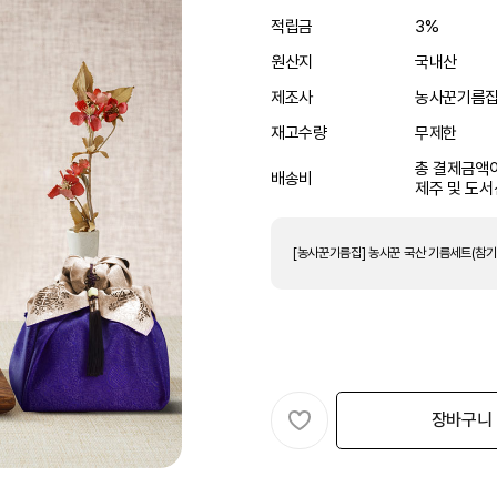
적립금
3%
원산지
국내산
제조사
농사꾼기름
재고수량
무제한
총 결제금액이
배송비
제주 및 도서
장바구니