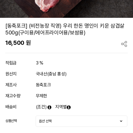
[동축포크] (비전농장 직영) 우리 한돈 명인이 키운 삼겹살
500g(구이용/에어프라이어용/보쌈용)
16,500
원
적립금
3 %
원산지
국내산(충남 홍성)
제조사
동축포크
재고수량
무제한
배송비
(조건)
지역별
상품선택