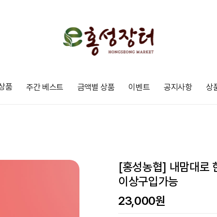
상품
주간 베스트
금액별 상품
이벤트
공지사항
상
[홍성농협] 내맘대로 
이상구입가능
23,000원