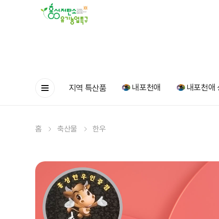
내포천애
내포천애 
지역 특산품
홈
축산물
한우