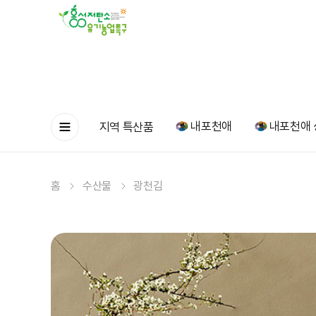
내포천애
내포천애 
지역 특산품
홈
수산물
광천김