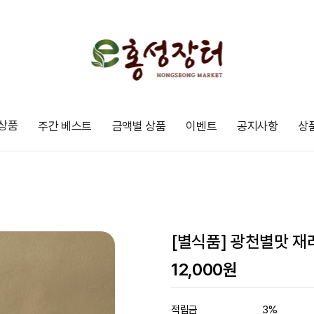
상품
주간 베스트
금액별 상품
이벤트
공지사항
상
[별식품] 광천별맛 재
12,000
원
적립금
3%