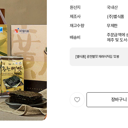
원산지
국내산
제조사
(주)별식품
재고수량
무제한
주문금액에 상
배송비
제주 및 도서
[별식품] 광천별맛 재래식탁김 12봉
장바구니