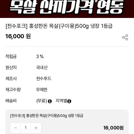
[천수포크] 홍성한돈 목살(구이용)500g 냉장 1등급
16,000
원
적립금
3 %
원산지
국내산
제조사
천수푸드
재고수량
무제한
배송비
(무료)
지역별
[천수포크] 홍성한돈 목살(구이용)500g 냉장 1등급
16,000
원