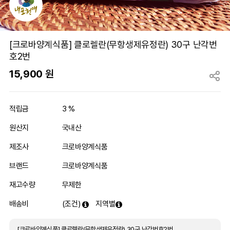
[크로바양계식품] 클로렐란(무항생제유정란) 30구 난각번
호2번
15,900
원
적립금
3 %
원산지
국내산
제조사
크로바양계식품
브랜드
크로바양계식품
재고수량
무제한
배송비
(조건)
지역별
[크로바양계식품] 클로렐란(무항생제유정란) 30구 난각번호2번