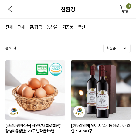
0
친환경
전체
전체
쌀/잡곡
농산물
가공품
축산
총
25
개
[크로바양계식품] 자연방사 클로렐란(무
[하누리영이] 영이天 유기농 아로니아 와
항생제유정란) 20구 난각번호1번
인 750ml 1구