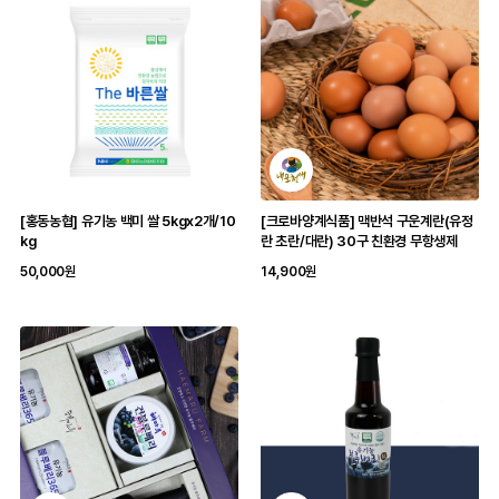
[홍동농협] 유기농 백미 쌀 5kgx2개/10
[크로바양계식품] 맥반석 구운계란(유정
kg
란 초란/대란) 30구 친환경 무항생제
50,000원
14,900원