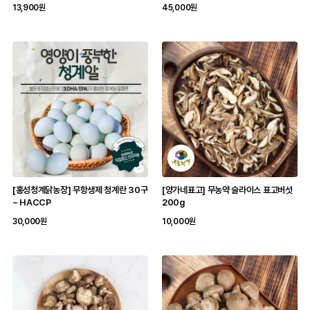
13,900원
45,000원
[홍성청계닭농장] 무항생제 청계란 30구
[양가네표고] 무농약 슬라이스 표고버섯
~ HACCP
200g
30,000원
10,000원