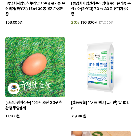
[농업회사법인하누리영이(주)] 유기농 유
[농업회사법인하누리영이(주)] 유기농 흑
삼비아(파우치) 15ml 30봉 유기가공인
삼비아(파우치) 70ml 30봉 유기가공인
증
증
108,000원
20%
136,800원
171,000원
[크로바양계식품] 유정란 초란 30구 친
[홍동농협] 유기농 백미(밀키퀸) 쌀 10k
환경 무항생제
g
11,900원
75,000원