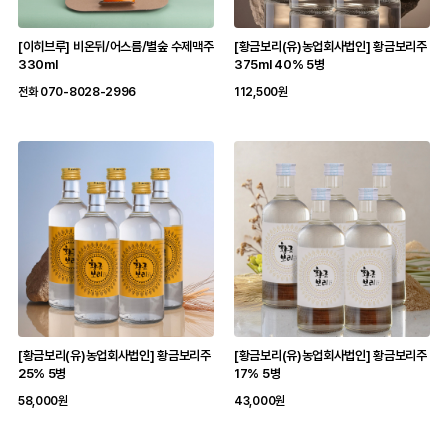
[이히브루] 비온뒤/어스름/별숲 수제맥주
[황금보리(유)농업회사법인] 황금보리주
330ml
375ml 40% 5병
전화 070-8028-2996
112,500원
[황금보리(유)농업회사법인] 황금보리주
[황금보리(유)농업회사법인] 황금보리주
25% 5병
17% 5병
58,000원
43,000원