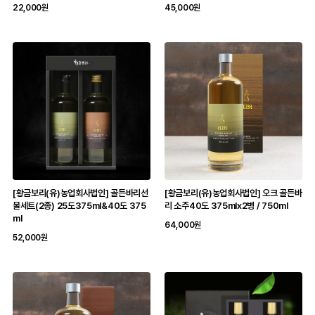
22,000원
45,000원
[황금보리(유)농업회사법인] 골든바리선
[황금보리(유)농업회사법인] 오크 골든바
물세트(2종) 25도375ml&40도 375
리 소주40도 375mlx2병 / 750ml
ml
64,000원
52,000원