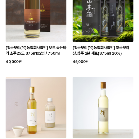
[황금보리(유)농업회사법인] 오크 골든바
[황금보리(유)농업회사법인] 황금보리
리 소주25도 375mlx2병 / 750ml
산.삼주 2본 세트(375ml 20%)
40,000원
45,000원