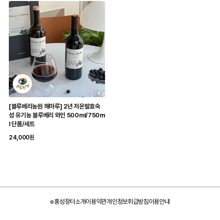
[블루베리농원 해마루] 2년 저온발효숙
성 유기농 블루베리 와인 500ml/750m
l 단품/세트
24,000원
e홍성장터소개
이용약관
개인정보취급방침
이용안내