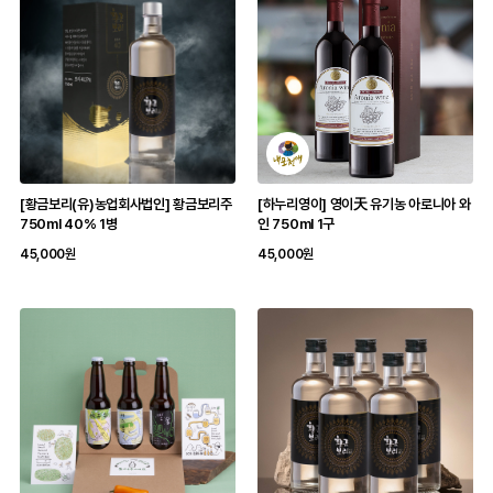
[황금보리(유)농업회사법인] 황금보리주
[하누리영이] 영이天 유기농 아로니아 와
750ml 40% 1병
인 750ml 1구
45,000원
45,000원