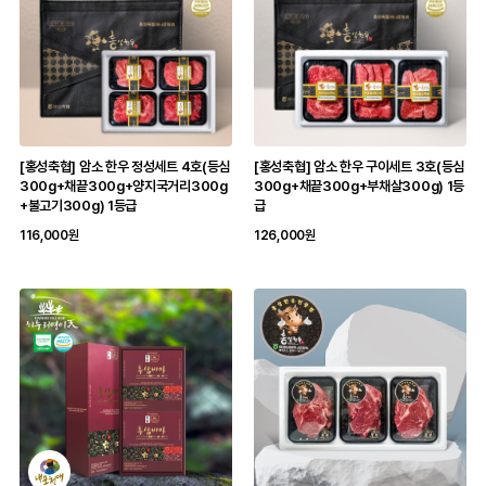
[홍성축협] 암소 한우 정성세트 4호(등심
[홍성축협] 암소 한우 구이세트 3호(등심
300g+채끝300g+양지국거리300g
300g+채끝300g+부채살300g) 1등
+불고기300g) 1등급
급
116,000원
126,000원