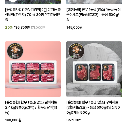
[농업회사법인하누리영이(주)] 유기농 흑
[홍성농협] 한우 1등급(암소) 1등급 등심
삼비아(파우치) 70ml 30봉 유기가공인
구이세트(명품세트2호) - 등심 500g*
증
3
20%
136,800원
145,000원
171,000원
[홍성농협] 한우 1등급(암소) 갈비세트
[홍성농협] 한우 1등급(암소) 구이세트
2.4kg(800gx3팩) / 한우찜갈비(냉
(명품세트3호) - 등심 500g&안심 50
동)
0g&채끝 500g
180,000원
Sold Out