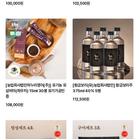
100,000원
102,500원
[농업회사법인하누리영이(주)] 유기농 유
[황금보리(유)농업회사법인] 황금보리주
삼비아(파우치) 15ml 30봉 유기가공인
375ml 40% 5병
증
112,500원
108,000원