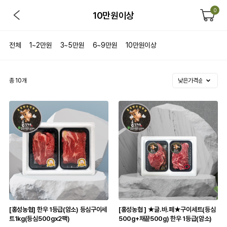
0
10만원이상
전체
1~2만원
3~5만원
6~9만원
10만원이상
총
10
개
[홍성농협] 한우 1등급(암소) 등심구이세
[홍성농협 ] ★글.바.페★구이세트(등심
트1kg(등심500gx2팩)
500g+채끝500g) 한우 1등급(암소)