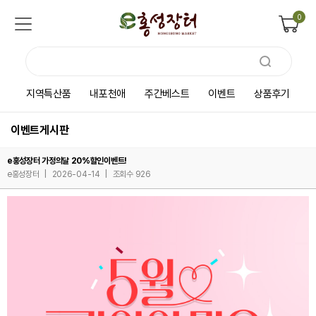
0
지역특산품
내포천애
주간베스트
이벤트
상품후기
이벤트게시판
e홍성장터 가정의달 20%할인이벤트!
e홍성장터
|
2026-04-14
|
조회수 926