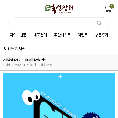
0
지역특산품
내포천애
주간베스트
이벤트
상품후기
이벤트게시판
여름맞이 장보기 10%쿠폰할인이벤트!
관리자
|
2026-07-01
|
조회수 329