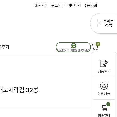
회원가입
로그인
마이페이지
주문조회
0
품후기
상품후기
래도시락김 32봉
찜한상품
0
장바구니