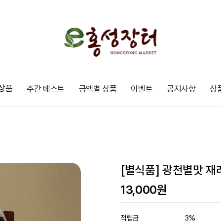
상품
주간 베스트
금액별 상품
이벤트
공지사항
상
[별식품] 광천별맛 재
13,000
원
적립금
3%