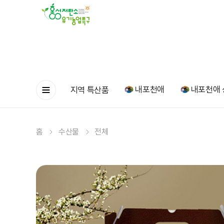
내포천애
내포천애 
지역 특산품
홈
수산물
전체