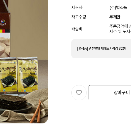
제조사
(주)별식품
재고수량
무제한
주문금액에 상
배송비
제주 및 도서
[별식품] 광천별맛 재래도시락김 32봉
장바구니