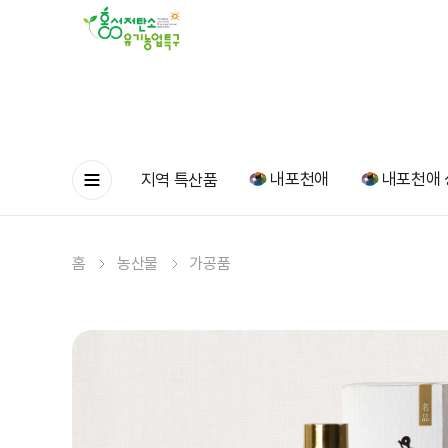
내포천애
내포천애 
지역 특산품
홈
농산물
가공품