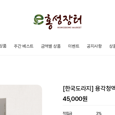
상품
주간 베스트
금액별 상품
이벤트
공지사항
상
[한국도라지] 용각청액상
45,000원
적립금
3%