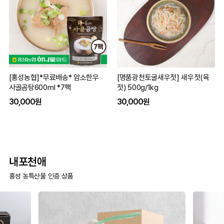
[홍성농협]*무료배송* 암소한우
[명품광천토굴새우젓] 새우젓(육
사골곰탕600ml *7팩
젓) 500g/1kg
30,000원
30,000원
내포천애
홍성 농특산물 인증 상품