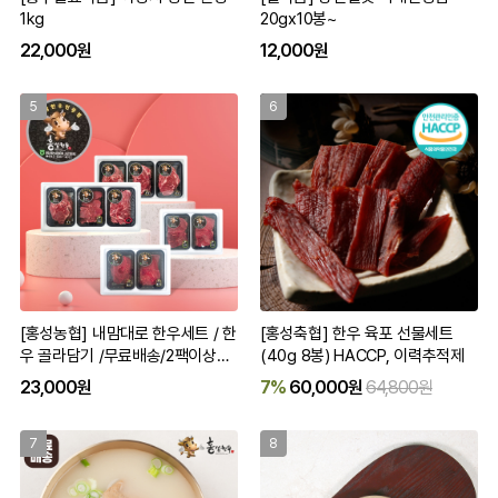
1kg
20gx10봉~
22,000원
12,000원
5
6
[홍성농협] 내맘대로 한우세트 / 한
[홍성축협] 한우 육포 선물세트
우 골라담기 /무료배송/2팩이상구
(40g 8봉) HACCP, 이력추적제
입가능
23,000원
7%
60,000원
64,800원
7
8