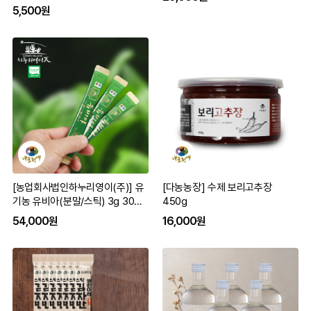
5,500원
[농업회사법인하누리영이(주)] 유
[다농농장] 수제 보리고추장
기농 유비아(분말/스틱) 3g 30봉
450g
유기가공인증
54,000원
16,000원