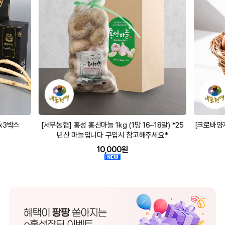
8알) *25
[크로바양계식품] 자연방사 클로렐란(무항생제유정
[양가
세요*
란) 20구 난각번호1번
13,900원