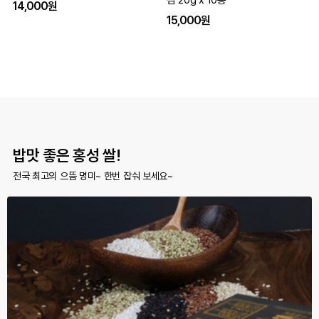
김 20g x 10봉
14,000원
15,000원
밥맛 좋은 홍성 쌀!
전국 최고의 으뜸 명미~ 한번 잡숴 보세요~