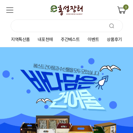
0
지역특산품
내포천애
주간베스트
이벤트
상품후기