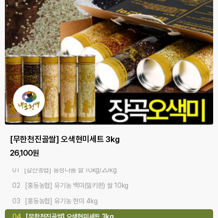
#오감만족 #기분좋은식감 #다품쌀
#산지직배송 #품질좋은쌀 #사랑쌀
#깨끗한물 #기름진땅 #맛있는쌀
[홍동농협] 유기농 백미(밀키퀸) 쌀 10kg
[홍동농협] 유기농 현미 4kg
[무한천진골쌀] 오색현미세트 3kg
[홍동농협] 유기농 찹쌀 4kg
[홍동농협] 유기농 백미 쌀 5kgx2개/10kg
[갈산농협] 홍성다품 쌀 10kg/20kg
[홍성농협] 홍주천년 사랑쌀 10kg/20kg
[갈산농협]내포천애 쌀 10kg/20kg
75,000원
19,000원
26,100원
24,000원
50,000원
39,000원
42,000원
37,000원
02
[홍동농협] 유기농 백미(밀키퀸) 쌀 10kg
03
[홍동농협] 유기농 현미 4kg
04
[무한천진골쌀] 오색현미세트 3kg
05
[홍성농협] 홍주천년 사랑쌀 10kg/20kg