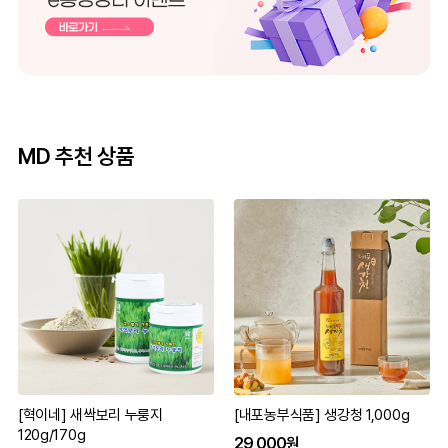
MD 추천 상품
[혁이네] 새싹보리 누룽지
[내포농부식품] 생강청 1,000g
120g/170g
29,000원