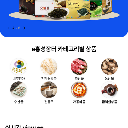
5
6
e홍성장터 카테고리별 상품
내포천애
친환경상품
축산물
농산물
수산물
전통주
가공식품
금액별상품
실시간 view 👀