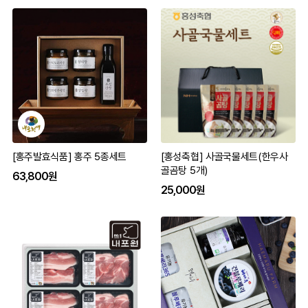
[홍주발효식품] 홍주 5종세트
[홍성축협] 사골국물세트(한우사
골곰탕 5개)
63,800원
25,000원