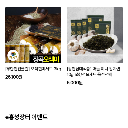
[무한천진골쌀] 오색현미세트 3kg
[광천삼대식품] 마늘 미니 김자반
10g 5봉/선물세트 옵션선택
26,100원
5,000원
e홍성장터 이벤트