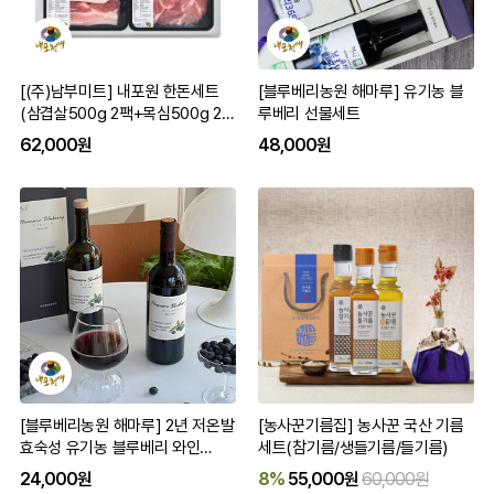
[(주)남부미트] 내포원 한돈세트
[블루베리농원 해마루] 유기농 블
(삼겹살500g 2팩+목심500g 2
루베리 선물세트
팩) 구이용
62,000원
48,000원
[블루베리농원 해마루] 2년 저온발
[농사꾼기름집] 농사꾼 국산 기름
효숙성 유기농 블루베리 와인
세트(참기름/생들기름/들기름)
500ml/750ml 단품/세트
24,000원
8%
55,000원
60,000원