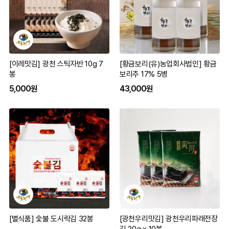
[이레맛김] 광천 스틱자반 10g 7
[황금보리(유)농업회사법인] 황금
봉
보리주 17% 5병
5,000원
43,000원
[별식품] 숯불 도시락김 32봉
[광천우리맛김] 광천우리파래전장