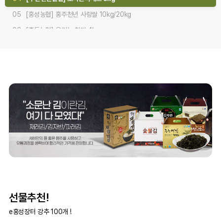
06
[홍동농협] 유기농 찹쌀 4kg
07
[홍동농협] 유기농 백미 쌀 5kgx2개/10kg
08
[갈산농협]내포천애 쌀 10kg/20kg
01
[갈산농협] 홍성다품 쌀 10kg/20kg
선물추천!
e홍성장터 강추 100개 !