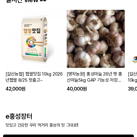
[갈산농협] 햅쌀맛집 10kg 2026
[명작농원] 홍성마늘 26년 햇 홍
[갈
년햅쌀 8/25 첫출고~
산마늘5kg GAP 기능성 저장용
10k
통마늘 흑마늘용
42,000원
40,000원
39,
e홍성장터
맛있고 건강한 우리 먹거리 홍성의 맛 그대로!!