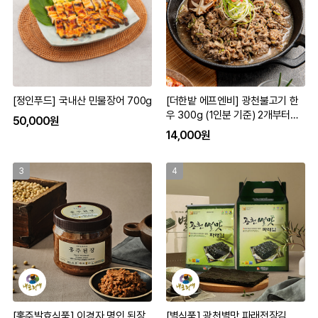
[정인푸드] 국내산 민물장어 700g
[더한밭 에프엔비] 광천불고기 한
우 300g (1인분 기준) 2개부터구
50,000원
입가능
14,000원
3
4
[홍주발효식품] 이경자 명인 된장
[별식품] 광천별맛 파래전장김