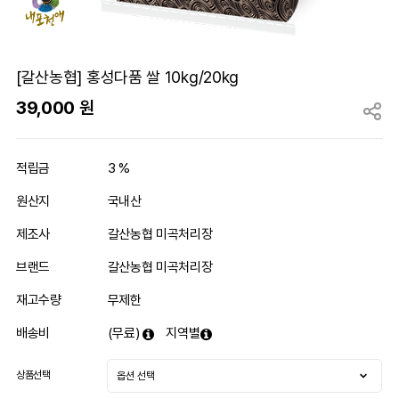
[갈산농협] 홍성다품 쌀 10kg/20kg
39,000
원
적립금
3 %
원산지
국내산
제조사
갈산농협 미곡처리장
브랜드
갈산농협 미곡처리장
재고수량
무제한
배송비
(무료)
지역별
상품선택