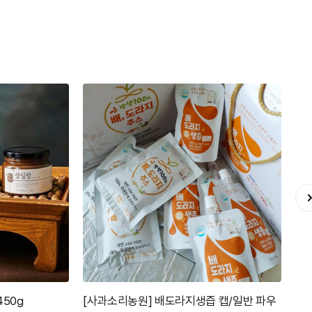
 캡/일반 파우
[한국도라지] 용각청액상차 500ml/500ml
[농