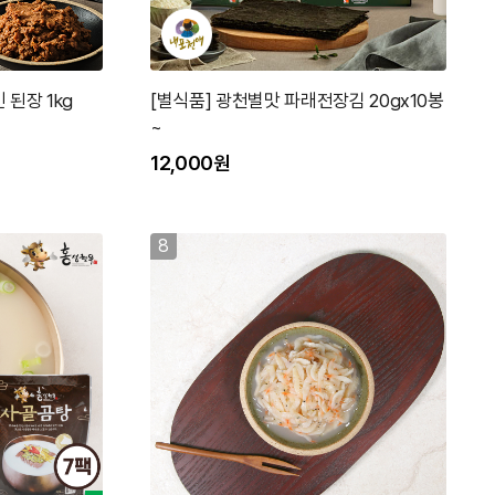
 된장 1kg
[별식품] 광천별맛 파래전장김 20gx10봉
~
12,000원
8