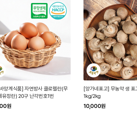
바양계식품] 자연방사 클로렐란(무
[양가네표고] 무농약 생 
유정란) 20구 난각번호1번
1kg/2kg
900원
10,000원