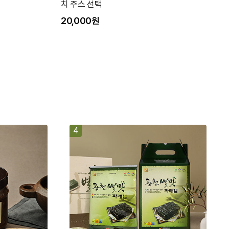
x 2
리미
45,000원
45
4