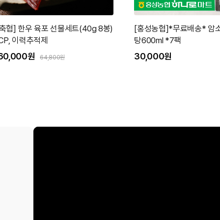
축협] 한우 육포 선물세트(40g 8봉)
[홍성농협]*무료배송* 암
CP, 이력추적제
탕600ml *7팩
60,000원
30,000원
64,800원