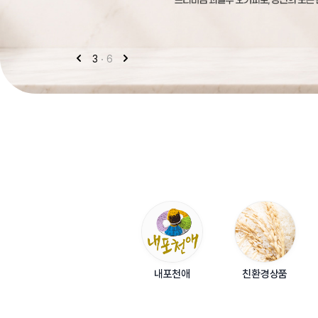
4
6
내포천애
친환경상품