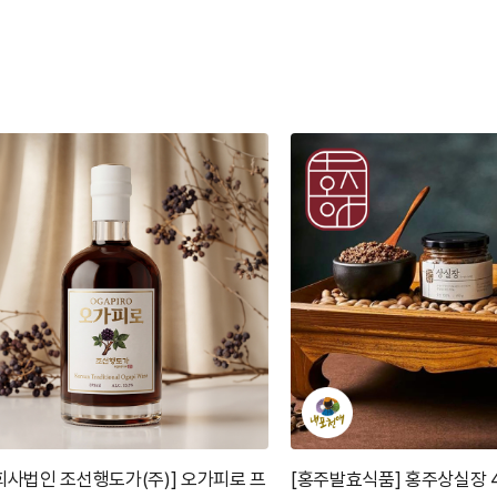
발효식품] 홍주상실장 450g
[사과소리농원] 배도라지생즙