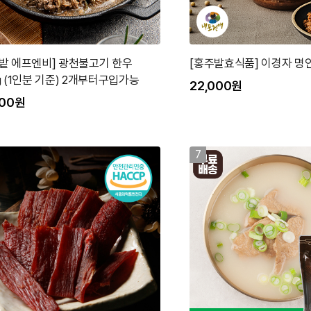
밭 에프엔비] 광천불고기 한우
[홍주발효식품] 이경자 명인
g (1인분 기준) 2개부터구입가능
22,000원
000원
7