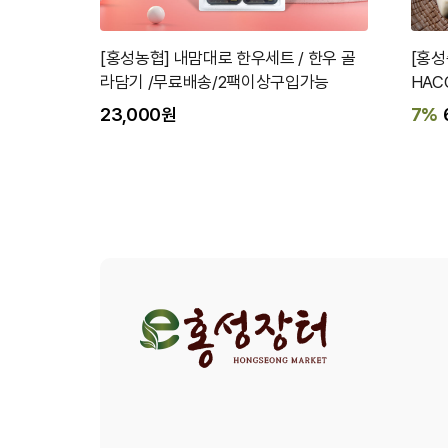
[홍성농협] 내맘대로 한우세트 / 한우 골
[홍성
라담기 /무료배송/2팩이상구입가능
HAC
23,000원
7%