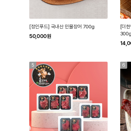
[정인푸드] 국내산 민물장어 700g
[더한
300
50,000원
14,
5
6