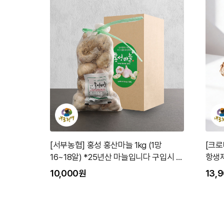
[서부농협] 홍성 홍산마늘 1kg (1망
[크로
16~18알) *25년산 마늘입니다 구입시 참
항생제
고해주세요*
10,000원
13,