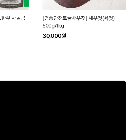
소한우 사골곰
[명품광천토굴새우젓] 새우젓(육젓)
500g/1kg
30,000원