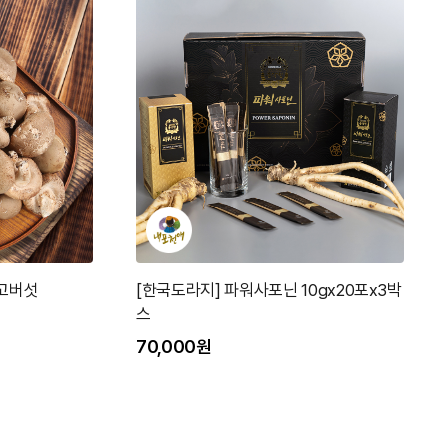
표고버섯
[한국도라지] 파워사포닌 10gx20포x3박
스
70,000원