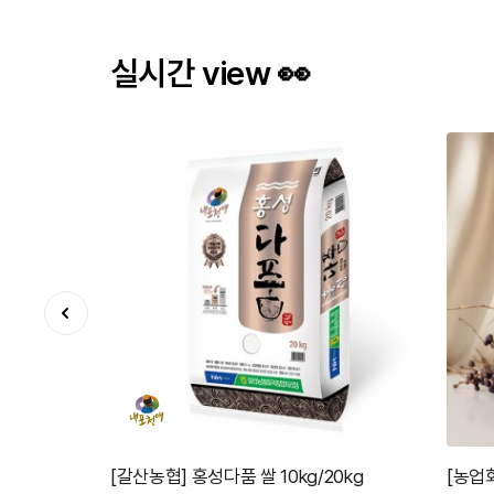
실시간 view 👀
0kg
[농업회사법인 조선행도가(주)] 오가피로 프
[홍주