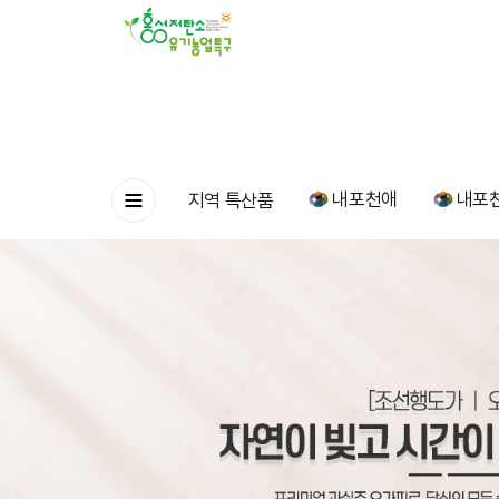
내포천애
내포
지역 특산품