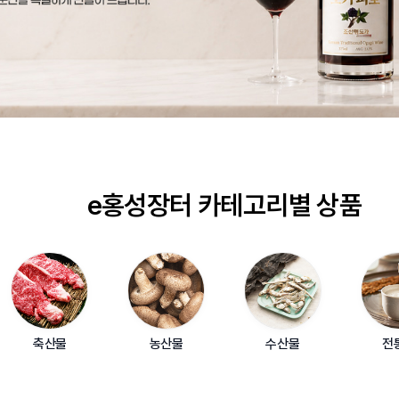
e홍성장터 카테고리별 상품
축산물
농산물
수산물
전