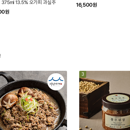
치 주스 선택
00원
20,000원
!
3