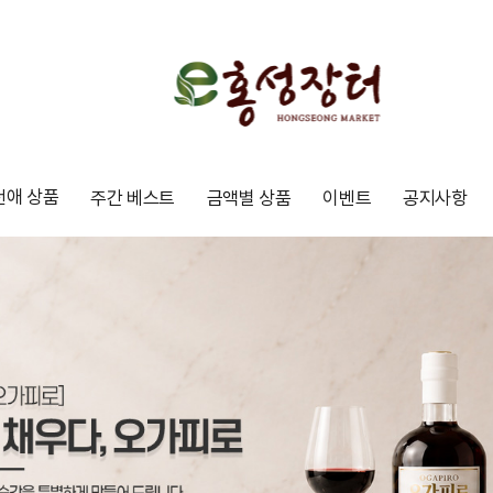
천애 상품
주간 베스트
금액별 상품
이벤트
공지사항