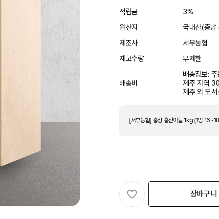
적립금
3%
원산지
국내산(충남 
제조사
서부농협
재고수량
무제한
배송정보: 주
배송비
제주 지역 3
제주 외 도서
장바구니