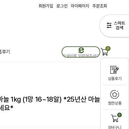
회원가입
로그인
마이페이지
주문조회
0
품후기
상품후기
 1kg (1망 16~18알) *25년산 마늘입
찜한상품
세요*
0
장바구니