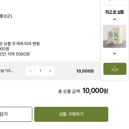
최근 본 상품
홍성군)
문 상품 무게에 따라 변동
000원
산간 지역 5000원
TOP
10,000
원
[서부농협] 홍성 홍산마늘 1kg (1망 16~18알) *25년산 마늘입니다 구입시 참고해주세요*
10,000
원
총 상품 금액
 담기
상품 구매하기