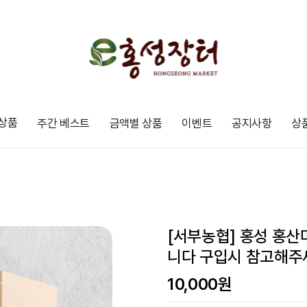
상품
주간 베스트
금액별 상품
이벤트
공지사항
상
[서부농협] 홍성 홍산마늘
니다 구입시 참고해주
10,000
원