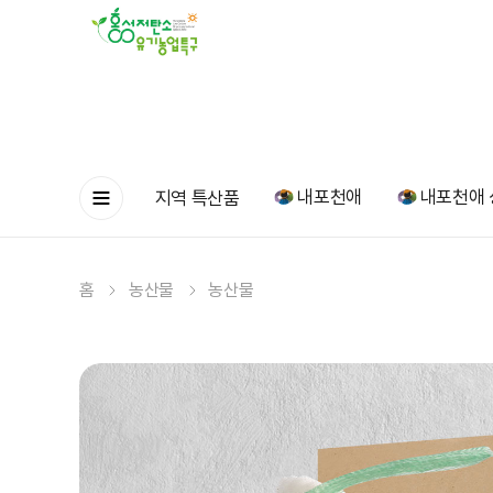
내포천애
내포천애 
지역 특산품
홈
농산물
농산물