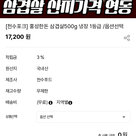
[천수포크] 홍성한돈 삼겹살500g 냉장 1등급 /옵션선택
17,200
원
적립금
3 %
원산지
국내산
제조사
천수푸드
재고수량
무제한
배송비
(무료)
지역별
상품선택
0
원
총 상품 금액