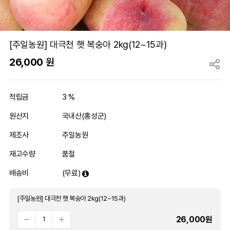
[주일농원] 대극천 햇 복숭아 2kg(12~15과)
26,000
원
적립금
3 %
원산지
국내산(홍성군)
제조사
주일농원
재고수량
품절
배송비
(무료)
[주일농원] 대극천 햇 복숭아 2kg(12~15과)
26,000
원