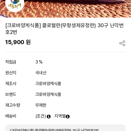
[크로바양계식품] 클로렐란(무항생제유정란) 30구 난각번
호2번
15,900
원
적립금
3 %
원산지
국내산
제조사
크로바양계식품
브랜드
크로바양계식품
재고수량
무제한
배송비
(조건)
지역별
[크로바양계식품] 클로렐란(무항생제유정란) 30구 난각번호2번